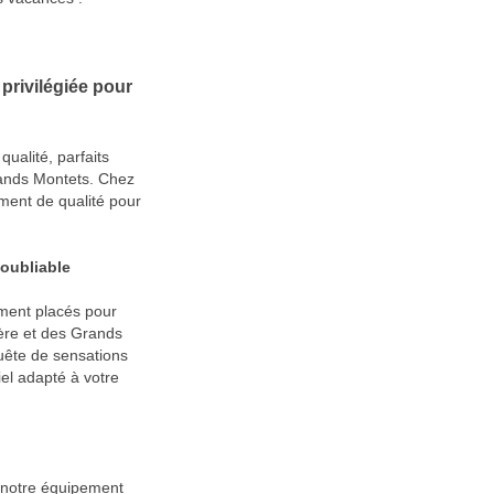
rivilégiée pour
ualité, parfaits
rands Montets. Chez
ent de qualité pour
noubliable
ment placés pour
ière et des Grands
uête de sensations
iel adapté à votre
 notre équipement