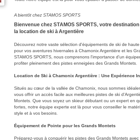
A bientôt chez STAMOS SPORTS
Bienvenue chez STAMOS SPORTS, votre destination p
la location de ski à Argentière
Découvrez notre vaste sélection d'équipements de ski de haute q
pour vos aventures hivernales à Chamonix Argentière et les G
STAMOS SPORTS, nous comprenons l'importance d'un équipem
profiter pleinement des pistes enneigées des Grands Montets.
Location de Ski à Chamonix Argentière : Une Expérience I
Situés au cœur de la vallée de Chamonix, nous sommes idéale
vous offrir un accès facile aux meilleures pistes de ski d'Argent
Montets. Que vous soyez un skieur débutant ou un expert en q
fortes, notre équipe experte est là pour vous conseiller le matér
style et à vos besoins.
Équipement de Pointe pour les Grands Montets
Préparez-vous à conquérir les pistes des Grands Montets avec