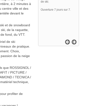
de ski.
ntière, à 2 minutes à
 centre ville et des
Ouverture 7 jours sur 7.
ientèle devant le
 ski et de snowboard
ski, de la raquette,
i de fond, du VTT.
riel de ski
niveaux de pratique.
rement. Choix,
 passion de la neige
tels que ROSSIGNOL /
AFIT / PICTURE /
IAMOND / TECNICA /
matériel technique,
pour profiter de
s vacances !